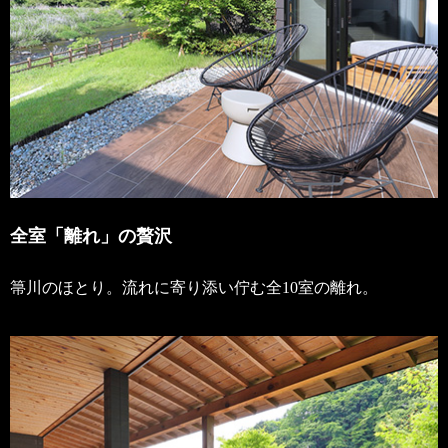
全室「離れ」の贅沢
箒川のほとり。流れに寄り添い佇む全10室の離れ。