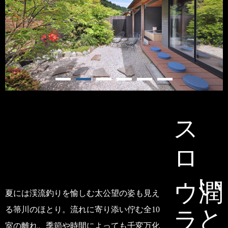
スロウライフ
潤いと寛ぎの
夏には渓流釣りを愉しむ太公望の姿も見え
る箒川のほとり。流れに寄り添い佇む全10
室の離れ。季節や時間によっても千変万化