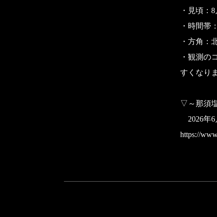
・見頃：8
・時間帯：
・方角：
・観測の
すくなり
▽～那須
2026年
https://www