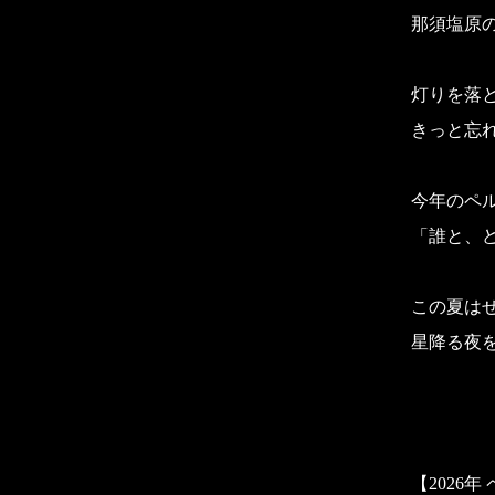
那須塩原
灯りを落
きっと忘
今年のペ
「誰と、
この夏は
星降る夜
【2026