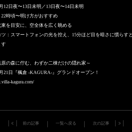
月12日夜〜13日未明／13日夜〜14日未明
22時頃〜明け方がおすすめ
北東を目安に、空全体を広く眺める
コツ：スマートフォンの光を控え、15分ほど目を暗さに慣らす
ます
塩原の森に佇む、わずか二棟だけの隠れ家～
6月21日『楓倉 -KAGURA-』グランドオープン！
.villa-kagura.com/
前の記事
一覧へ戻る
次の記事