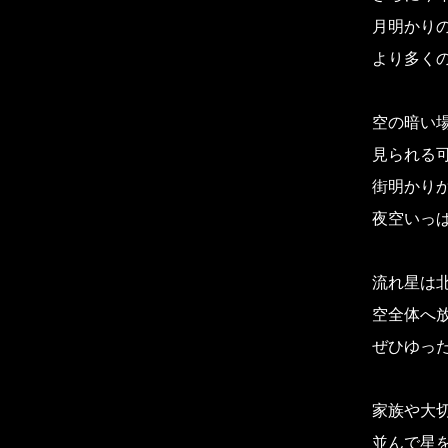
月明かり
より多く
空の暗い場
見られる
街明かり
夜空いっ
流れ星は
空全体へ
ぜひゆっ
家族や大
並んで星