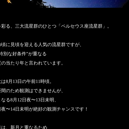
を彩る、三大流星群のひとつ「ペルセウス座流星群」。
の頃に見頃を迎える人気の流星群ですが、
は“特別な好条件”が重なる
度の当たり年と言われています。
は8月13日の午前11時頃。
昼間のため観測はできませんが、
なる8月12日夜〜13日未明、
日夜〜14日未明が絶好の観測チャンスです！
年は、新月と重なるため