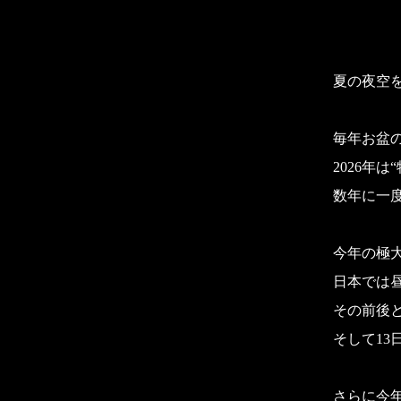
夏の夜空
毎年お盆
2026年
数年に一
今年の極大
日本では
その前後と
そして13
さらに今