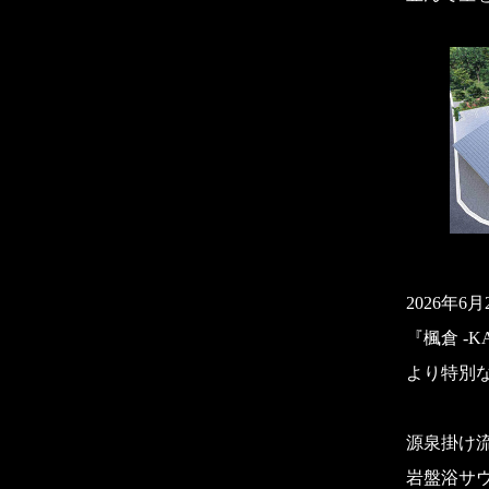
2026年
『楓倉 -
より特別
源泉掛け
岩盤浴サ