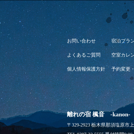
お問い合わせ
宿泊プラ
よくあるご質問
空室カレ
個人情報保護方針
予約変更
離れの宿 楓音 -kanon-
〒329-2923 栃木県那須塩原