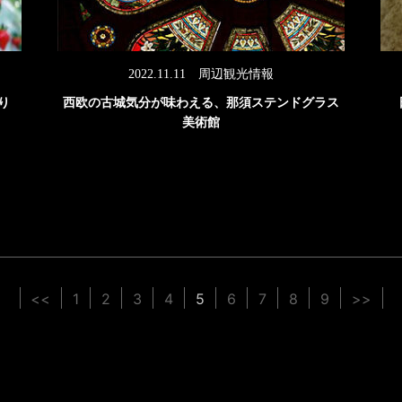
2022.11.11
周辺観光情報
り
西欧の古城気分が味わえる、那須ステンドグラス
美術館
<<
1
2
3
4
5
6
7
8
9
>>