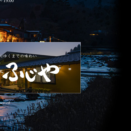
～19:00
served.